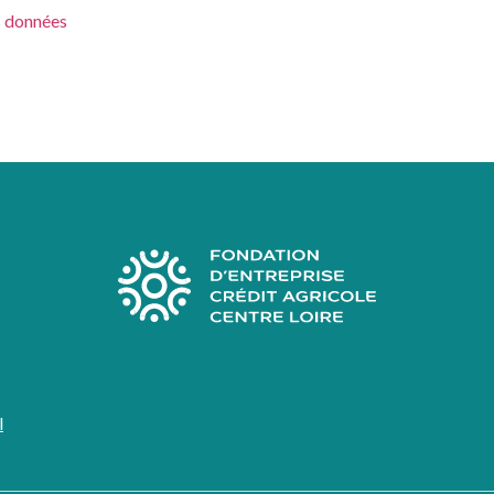
s données
l